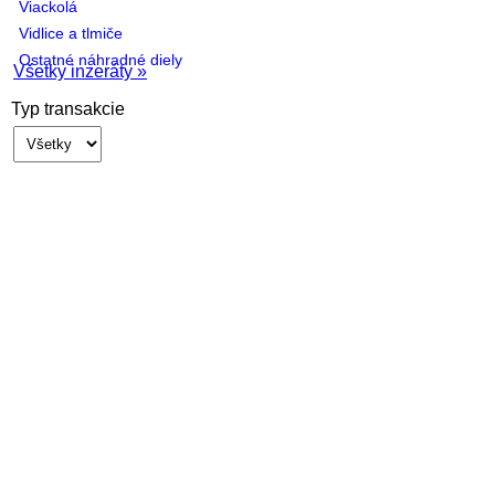
Viackolá
Vidlice a tlmiče
Ostatné náhradné diely
Všetky inzeráty »
Typ transakcie