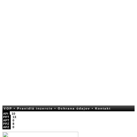
VOP
• Pravidlá inzercie
• Ochrana údajov
• Kontakt
API
10
PPT
13
APT
0
PPZ
8
APZ
0